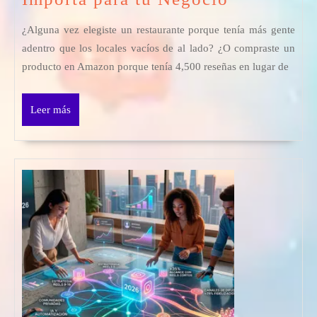
es
¿Alguna vez elegiste un restaurante porque tenía más gente
la
adentro que los locales vacíos de al lado? ¿O compraste un
Prueba
producto en Amazon porque tenía 4,500 reseñas en lugar de
Social
en
Leer
Leer más
Redes
más
Sociales
y
Por
Qué
Importa
para
tu
Negocio