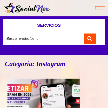
Saltar
al
contenido
SERVICIOS
Buscar
por:
Carrito
Categoría:
Instagram