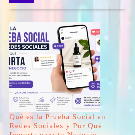
más
Reales
de
Ganar
Dinero
con
tu
Cuent
Qué es la Prueba Social en
Redes Sociales y Por Qué
Qué
Importa para tu Negocio