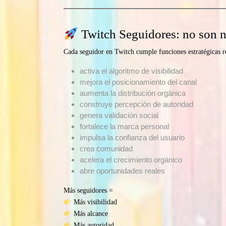
Twitch Seguidores: no son n
Cada seguidor en Twitch cumple funciones estratégicas r
activa el algoritmo de visibilidad
mejora el posicionamiento del canal
aumenta la distribución orgánica
construye percepción de autoridad
genera validación social
fortalece la marca personal
impulsa la confianza del usuario
crea comunidad
acelera el crecimiento orgánico
abre oportunidades reales
Más seguidores =
Más visibilidad
Más alcance
Más autoridad