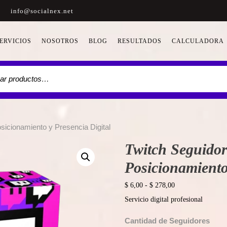
info@socialnex.net
ERVICIOS
NOSOTROS
BLOG
RESULTADOS
CALCULADORA
 por:
sicionamiento y Presencia Digital
Twitch Seguidore
Posicionamiento
Rango
$
6,00
-
$
278,00
de
Servicio digital profesional
precios:
desde
Cantidad de Seguidores