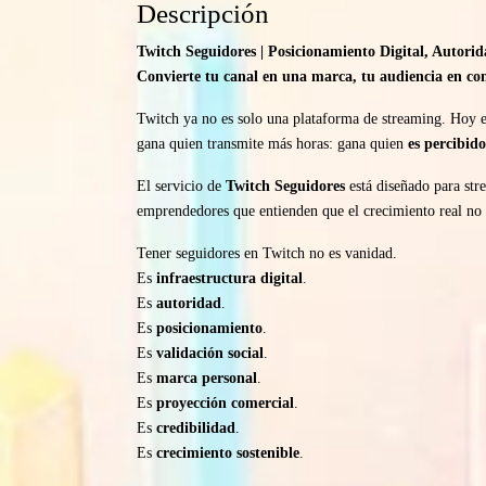
Descripción
Twitch Seguidores | Posicionamiento Digital, Autori
Convierte tu canal en una marca, tu audiencia en co
Twitch ya no es solo una plataforma de streaming. Hoy 
gana quien transmite más horas: gana quien
es percibido
El servicio de
Twitch Seguidores
está diseñado para str
emprendedores que entienden que el crecimiento real no
Tener seguidores en Twitch no es vanidad.
Es
infraestructura digital
.
Es
autoridad
.
Es
posicionamiento
.
Es
validación social
.
Es
marca personal
.
Es
proyección comercial
.
Es
credibilidad
.
Es
crecimiento sostenible
.