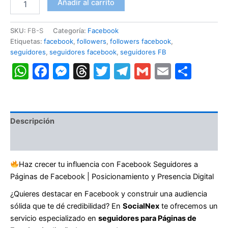
Añadir al carrito
Seguidores
$ 278,00
a
Páginas
SKU:
FB-S
Categoría:
Facebook
de
Etiquetas:
facebook
,
followers
,
followers facebook
,
Facebook
seguidores
,
seguidores facebook
,
seguidores FB
(Globales)
WhatsApp
Facebook
Messenger
Threads
Twitter
Telegram
Gmail
Email
Comp
|
Posicionamiento
y
Presencia
Digital
cantidad
Descripción
Información adicional
Haz crecer tu influencia con Facebook Seguidores a
Páginas de Facebook | Posicionamiento y Presencia Digital
¿Quieres destacar en Facebook y construir una audiencia
sólida que te dé credibilidad? En
SocialNex
te ofrecemos un
servicio especializado en
seguidores para Páginas de