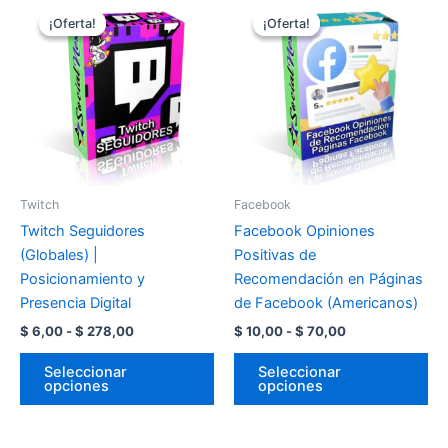
¡Oferta!
¡Oferta!
¡Oferta!
¡Oferta!
Twitch
Facebook
Twitch Seguidores
Facebook Opiniones
(Globales) |
Positivas de
Posicionamiento y
Recomendación en Páginas
Presencia Digital
de Facebook (Americanos)
Rango
Rango
$
6,00
-
$
278,00
$
10,00
-
$
70,00
de
de
Este
Es
precios:
precios:
Seleccionar
Seleccionar
producto
pr
desde
desde
opciones
opciones
$ 6,00
$ 10,00
tiene
tie
hasta
hasta
múltiples
múl
$ 278,00
$ 70,00