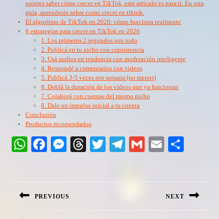
quieres saber cómo crecer en TikTok, este artículo es para ti. En esta
guía, aprenderás sobre como crecer en tiktok.
El algoritmo de TikTok en 2026: cómo funciona realmente
8 estrategias para crecer en TikTok en 2026
1. Los primeros 2 segundos son todo
2. Publicá en tu nicho con consistencia
3. Usá audios en tendencia con moderación inteligente
4. Respondé a comentarios con videos
5. Publicá 3-5 veces por semana (no menos)
6. Doblá la duración de los videos que ya funcionan
7. Colaborá con cuentas del mismo nicho
8. Dale un impulso inicial a tu cuenta
Conclusión
Productos recomendados
W
Fa
M
T
T
Te
G
E
C
ha
ce
es
hr
wi
le
m
m
o
Navegación
ts
bo
se
ea
tte
gr
ail
ail
m
de
A
ok
ng
ds
r
a
pa
PREVIOUS
NEXT
entradas
pp
er
m
rti
Entrada
Siguiente