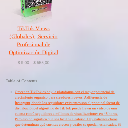
TikTok Views
(Globales) | Servicio
Profesional de
Optimización Digital
Rango
$
9,00
$
555,00
–
de
precios:
desde
Table of Contents
$ 9,00
hasta
Crecer en TikTok es hoy la plataforma con el mayor potencial de
$ 555,00
crecimiento orgánico para creadores nuevos. A diferencia de
Instagram, donde los seguidores existentes son el principal factor de
distribución, el algoritmo de TikTok puede llevar un video de una
cuenta con 0 seguidores a millones de visualizaciones en 48 horas.
Pero eso no significa que sea fácil ni aleatorio. Hay patrones claros
que determinan qué cuentas crecen y cuáles se quedan estancadas. Si