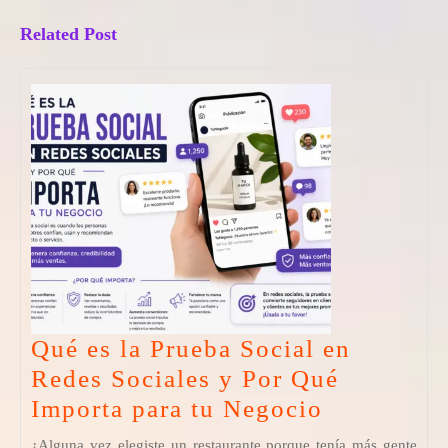
r
anterior:
entrada:
Related Post
Qué es la Prueba Social en
Redes Sociales y Por Qué
Qué
Importa para tu Negocio
es
¿Alguna vez elegiste un restaurante porque tenía más gente